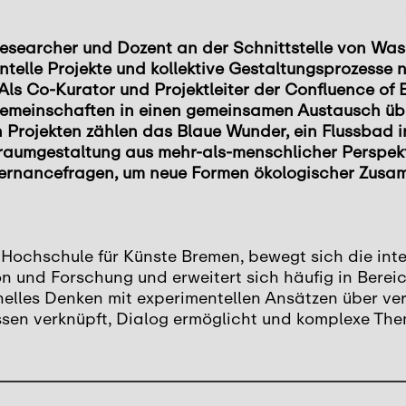
Researcher und Dozent an der Schnittstelle von Wasse
mentelle Projekte und kollektive Gestaltungsprozes
ls Co-Kurator und Projektleiter der Confluence of 
meinschaften in einen gemeinsamen Austausch über 
 Projekten zählen das Blaue Wunder, ein Flussbad in
sraumgestaltung aus mehr-als-menschlicher Perspekti
ernancefragen, um neue Formen ökologischer Zusam
 Hochschule für Künste Bremen, bewegt sich die int
ion und Forschung und erweitert sich häufig in Bere
nelles Denken mit experimentellen Ansätzen über v
en verknüpft, Dialog ermöglicht und komplexe Them