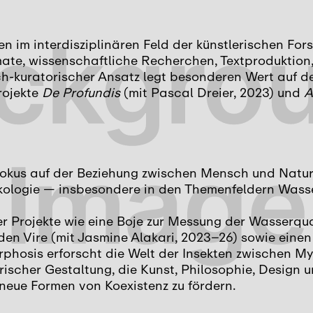
en im interdisziplinären Feld der künstlerischen Fors
mate, wissenschaftliche Recherchen, Textproduktion
h-kuratorischer Ansatz legt besonderen Wert auf den
rojekte
De Profundis
(mit Pascal Dreier, 2023) und
A
Fokus auf der Beziehung zwischen Mensch und Natur.
ologie — insbesondere in den Themenfeldern Wasse
 er Projekte wie eine Boje zur Messung der Wasserqua
en Vire (mit Jasmine Alakari, 2023–26) sowie einen
rphosis erforscht die Welt der Insekten zwischen Myt
arischer Gestaltung, die Kunst, Philosophie, Design
neue Formen von Koexistenz zu fördern.